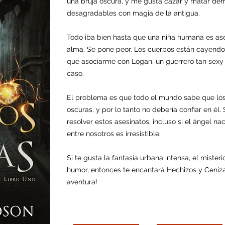
una bruja oscura, y me gusta cazar y matar dem
desagradables con magia de la antigua.
Todo iba bien hasta que una niña humana es a
alma. Se pone peor. Los cuerpos están cayen
que asociarme con Logan, un guerrero tan sexy
caso.
El problema es que todo el mundo sabe que los 
oscuras, y por lo tanto no debería confiar en él
resolver estos asesinatos, incluso si el ángel na
entre nosotros es irresistible.
Si te gusta la fantasía urbana intensa, el miste
humor, entonces te encantará Hechizos y Ceniz
aventura!