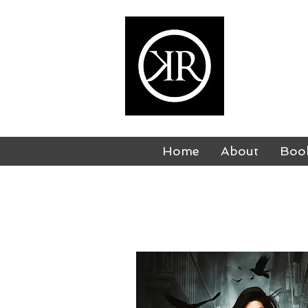
KI
USA TODAY
Home
About
Boo