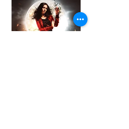
Cuando pienso que por fin he recuperado
el rumbo de mi vida, ocurre lo más
inesperado. Es el Festival de la Noche
anual en Hollow Cove, un extravagante
festival paranormal que dura cinco noches